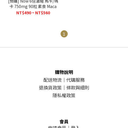
[預購] Now 6倍濃縮 馬卡/瑪
卡 750mg 90粒 素食 Maca
NT$490 ~ NT$560
1
購物說明
配送物流
｜
代購服務
退換貨政策
｜
條款與細則
隱私權政策
會員
申請會員
｜
登入