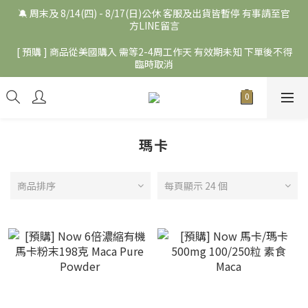
🔕 周末及 8/14(四) - 8/17(日)公休 客服及出貨皆暫停 有事請至官
方LINE留言
[ 預購 ] 商品從美國購入 需等2-4周工作天 有效期未知 下單後不得
臨時取消
瑪卡
商品排序
每頁顯示 24 個