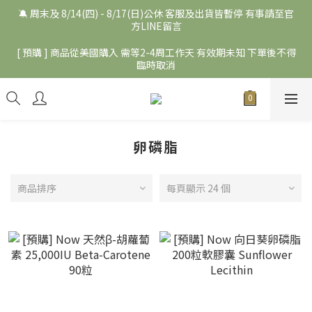
🔕 周末及 8/14(四) - 8/17(日)公休 客服及出貨皆暫停 有事請至官
方LINE留言
[ 預購 ] 商品從美國購入 需等2-4周工作天 有效期未知 下單後不得
臨時取消
卵磷脂
商品排序
每頁顯示 24 個