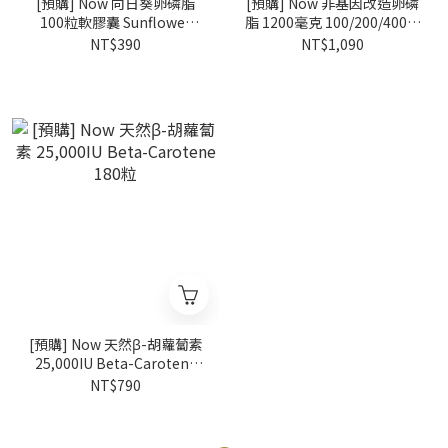
[預購] Now 向日葵卵磷脂
[預購] Now 非基因改造卵磷
100粒軟膠囊 Sunflower
脂 1200毫克 100/200/400粒
Lecithin
Lecithin Non-GMO
NT$390
NT$1,090
[預購] Now 天然β-胡蘿蔔素
25,000IU Beta-Carotene
180粒
NT$790