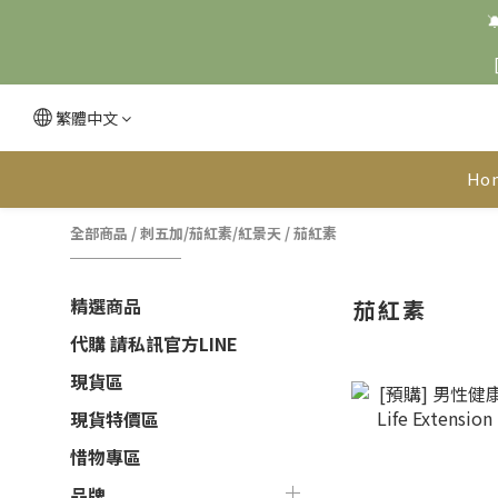

繁體中文
Ho
全部商品
/
刺五加/茄紅素/紅景天
/
茄紅素
精選商品
茄紅素
代購 請私訊官方LINE
現貨區
現貨特價區
惜物專區
品牌