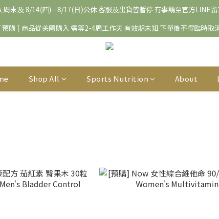
 周末及 8/14(四) - 8/17(日)公休 客服及出貨皆暫停 有事請至官方LINE
[ 預購 ] 商品從美國購入 需等2-4周工作天 有效期未知 下單後不得臨時取
me
Shop All
Sports Nutrition
About