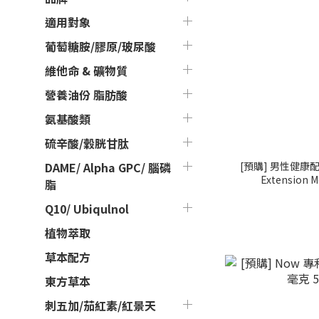
適用對象
葡萄糖胺/膠原/玻尿酸
維他命 & 礦物質
營養油份 脂肪酸
氨基酸類
硫辛酸/穀胱甘肽
[預購] 男性健康配方
DAME/ Alpha GPC/ 腦磷
Extension M
脂
Q10/ Ubiqulnol
植物萃取
草本配方
東方草本
刺五加/茄紅素/紅景天