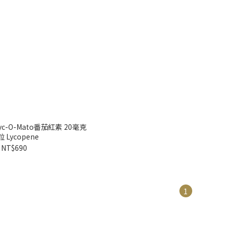
yc-O-Mato番茄紅素 20毫克
粒 Lycopene
NT$690
1