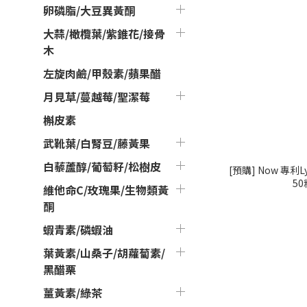
卵磷脂/大豆異黃酮
大蒜/橄欖葉/紫錐花/接骨
木
左旋肉鹼/甲殼素/蘋果醋
月見草/蔓越莓/聖潔莓
槲皮素
武靴葉/白腎豆/藤黃果
白藜蘆醇/葡萄籽/松樹皮
[預購] Now 專利L
50
維他命C/玫瑰果/生物類黃
酮
蝦青素/磷蝦油
葉黃素/山桑子/胡蘿蔔素/
黑醋栗
薑黃素/綠茶