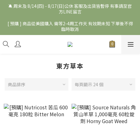
🔕 周末及 8/14(四) - 8/17(日)公休 客服及出貨皆暫停 有事請至官
方LINE留言
[ 預購 ] 商品從美國購入 需等2-4周工作天 有效期未知 下單後不得
臨時取消
東方草本
商品排序
每頁顯示 24 個