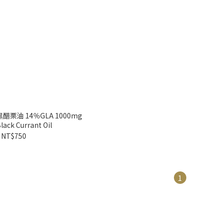
黑醋栗油 14％GLA 1000mg
ack Currant Oil
NT$750
1