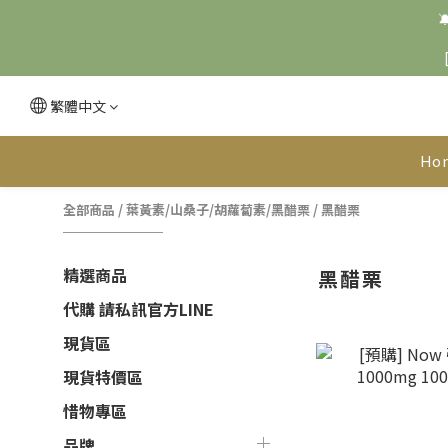

繁體中文
Ho
全部商品
/
葉黃素/山桑子/胡蘿蔔素/黑醋栗
/
黑醋栗
精選商品
黑醋栗
代購 請私訊官方LINE
現貨區
現貨特價區
惜物專區
品牌