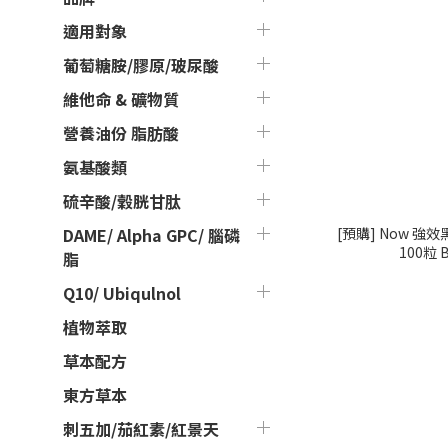
適用對象
葡萄糖胺/膠原/玻尿酸
維他命 & 礦物質
營養油份 脂肪酸
氨基酸類
硫辛酸/穀胱甘肽
[預購] Now 強效
DAME/ Alpha GPC/ 腦磷
100粒 Bl
脂
Q10/ Ubiqulnol
植物萃取
草本配方
東方草本
刺五加/茄紅素/紅景天