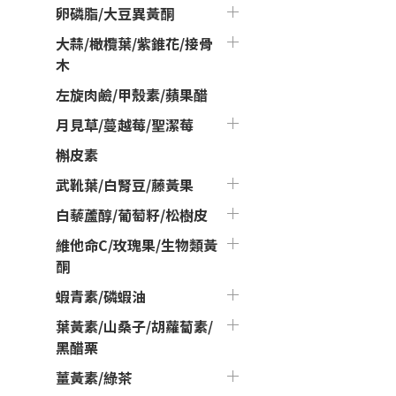
卵磷脂/大豆異黃酮
大蒜/橄欖葉/紫錐花/接骨
木
左旋肉鹼/甲殼素/蘋果醋
月見草/蔓越莓/聖潔莓
槲皮素
武靴葉/白腎豆/藤黃果
白藜蘆醇/葡萄籽/松樹皮
維他命C/玫瑰果/生物類黃
酮
蝦青素/磷蝦油
葉黃素/山桑子/胡蘿蔔素/
黑醋栗
薑黃素/綠茶