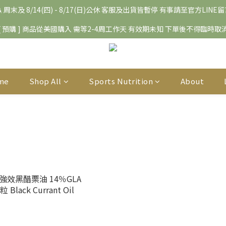
 周末及 8/14(四) - 8/17(日)公休 客服及出貨皆暫停 有事請至官方LINE
[ 預購 ] 商品從美國購入 需等2-4周工作天 有效期未知 下單後不得臨時取
me
Shop All
Sports Nutrition
About