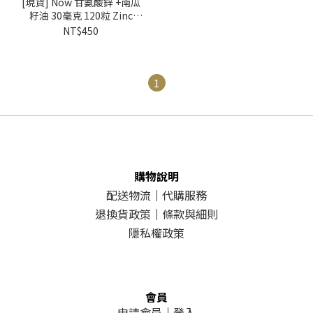
[現貨] Now 甘氨酸鋅 +南瓜
籽油 30毫克 120粒 Zinc
Glycinate
NT$450
1
購物說明
配送物流
｜
代購服務
退換貨政策
｜
條款與細則
隱私權政策
會員
申請會員
｜
登入