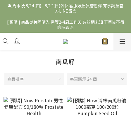
🔕 周末及 8/14(四) - 8/17(日)公休 客服及出貨皆暫停 有事請至官
方LINE留言
[ 預購 ] 商品從美國購入 需等2-4周工作天 有效期未知 下單後不得
臨時取消
南瓜籽
商品排序
每頁顯示 24 個