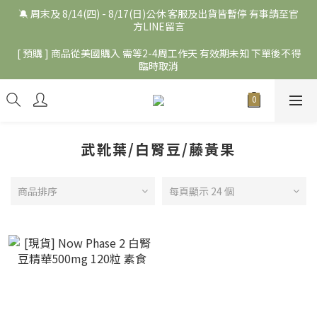
🔕 周末及 8/14(四) - 8/17(日)公休 客服及出貨皆暫停 有事請至官
方LINE留言
[ 預購 ] 商品從美國購入 需等2-4周工作天 有效期未知 下單後不得
臨時取消
武靴葉/白腎豆/藤黃果
商品排序
每頁顯示 24 個