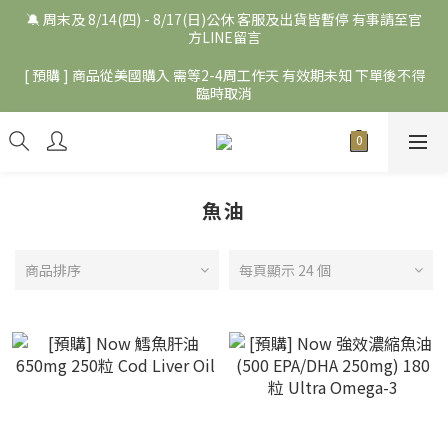
🔕 周末及 8/14(四) - 8/17(日)公休 客服及出貨皆暫停 有事請至官
方LINE留言
[ 預購 ] 商品從美國購入 需等2-4周工作天 有效期未知 下單後不得
臨時取消
魚油
商品排序
每頁顯示 24 個