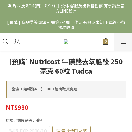
🔕 周末及 8/14(四) - 8/17(日)公休 客服及出貨皆暫停 有事請至官
方LINE留言
[ 預購 ] 商品從美國購入 需等2-4周工作天 有效期未知 下單後不得
臨時取消
[預購] Nutricost 牛磺熊去氧膽酸 250
毫克 60粒 Tudca
全店，結帳滿NT$1,000 超商取貨免運
NT$990
選項
: 預購 需等2-4週
現貨 EXP 2026/10
預購 需等2-4週