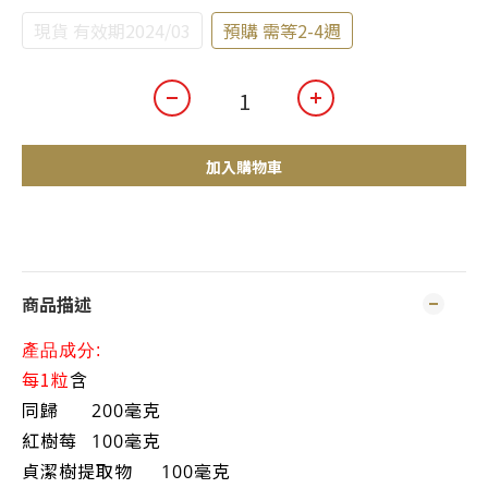
現貨 有效期2024/03
預購 需等2-4週
加入購物車
商品描述
產品成分:
每1粒
含
同歸
200毫克
紅樹莓
100毫克
貞潔樹提取物
100毫克