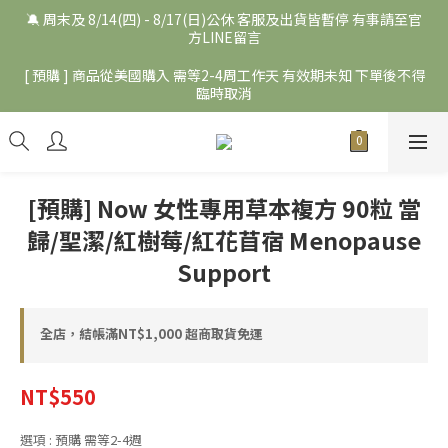
🔕 周末及 8/14(四) - 8/17(日)公休 客服及出貨皆暫停 有事請至官
方LINE留言
[ 預購 ] 商品從美國購入 需等2-4周工作天 有效期未知 下單後不得
臨時取消
[預購] Now 女性專用草本複方 90粒 當
歸/聖潔/紅樹莓/紅花苜宿 Menopause
Support
全店，結帳滿NT$1,000 超商取貨免運
NT$550
選項
: 預購 需等2-4週