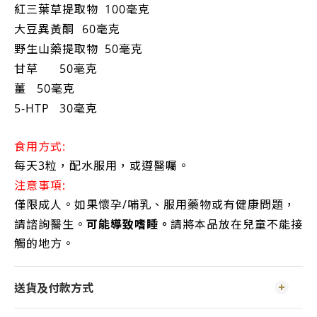
紅三葉草提取物
100毫克
大豆異黃酮
60毫克
野生山藥提取物
50毫克
甘草
50毫克
薑
50毫克
5-HTP
30毫克
食用方式:
每天3粒，配水服用，或遵醫囑。
注意事項:
僅限成人。如果懷孕/哺乳、服用藥物或有健康問題，
可能導致嗜睡。
請諮詢醫生。
請將本品放在兒童不能接
觸的地方。
送貨及付款方式