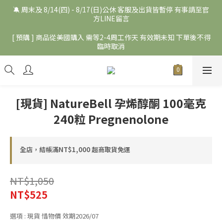
🔕 周末及 8/14(四) - 8/17(日)公休 客服及出貨皆暫停 有事請至官
方LINE留言
[ 預購 ] 商品從美國購入 需等2-4周工作天 有效期未知 下單後不得
臨時取消
[現貨] NatureBell 孕烯醇酮 100毫克
240粒 Pregnenolone
全店，結帳滿NT$1,000 超商取貨免運
NT$1,050
NT$525
選項
: 現貨 惜物價 效期2026/07