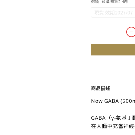
選項
: 預購 需等2-4週
現貨 效期2027/07
商品描述
Now GABA (500mg
GABA（γ-氨基
在人腦中充當神經