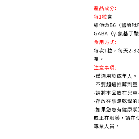
產品成分:
每1粒
含
維他命B6（鹽酸吡
GABA（γ-氨基丁酸
食用方式:
每次1粒，每天2-
囑。
注意事項:
-僅適用於成年人。
-不要超過推薦劑量
-請將本品放在兒
-存放在陰涼乾燥的
-如果您患有健康狀
或正在服藥，請在
專業人員。