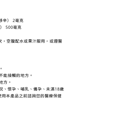
哆辛） 2毫克
） 500毫克
3次，空腹配水或果汁服用，或遵醫
。
童不能接觸的地方。
地方。
況、懷孕、哺乳、備孕、未滿18歲
使用本產品之前諮詢您的醫療保健