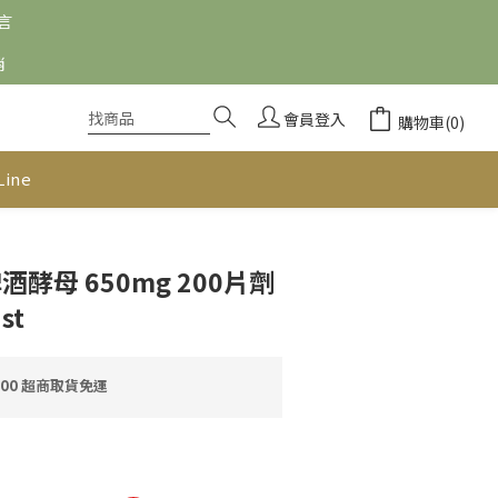
留言
消
會員登入
購物車(0)
Line
啤酒酵母 650mg 200片劑
st
000 超商取貨免運