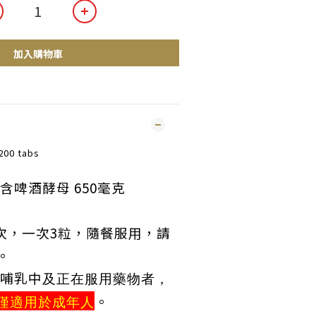
加入購物車
200 tabs
含
啤酒酵母 650毫克
次，一次3
粒，隨餐服用，請
。
哺乳中
及
，
正在服用藥物者
。
僅適用於成年人