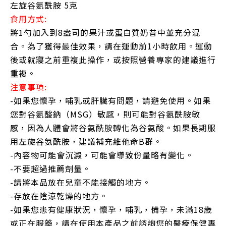
左旋谷氨酰胺 5克
食用方式:
將1勺加入到8盎司的果汁或蛋白質奶昔中並充分混
合。為了獲得最佳效果，請在運動前1小時飲用。運動
後或就寢之前重複此操作，或按照營養專家的建議進行
重複。
注意事項:
-如果您懷孕，哺乳或肝臟有問題，請避免使用。如果
您對谷氨酸鈉（MSG）敏感，則可能對谷氨酰胺敏
感，因為人體會將谷氨酰胺轉化為谷氨酸。如果長期服
用左旋谷氨酰胺，建議補充維他命B群。
-內容物可能會沉澱，可能會導致份量略有變化。
-不要超過推薦劑量。
-請將本品放在兒童不能接觸的地方。
-存放在陰涼乾燥的地方。
-如果您患有健康狀況，懷孕，哺乳，備孕，未滿18歲
或正在服藥，請在使用本產品之前諮詢您的醫療保健專