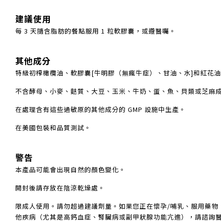
建議使用
每 3 天隨含脂肪的餐點服用 1 粒軟膠囊，或遵醫囑。
其他成分
特級初榨橄欖油、軟膠囊[牛明膠（無瘋牛症）、甘油、水]和紅花
不含酵母、小麥、麩質、大豆、玉米、牛奶、蛋、魚、貝類或芝麻
在處理含有這些過敏原的其他成分的 GMP 設施中生產。
在美國包裝和品質測試。
警告
本產品可能會出現自然的顏色變化。
開封後請存放在陰涼乾燥處。
限成人使用。請勿超過建議劑量。如果您正在懷孕/哺乳、服用藥物
他疾病（尤其是高鈣血症、腎臟病或副甲狀腺功能亢進），請諮詢