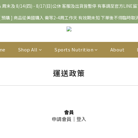
 周末及 8/14(四) - 8/17(日)公休 客服及出貨皆暫停 有事請至官方LINE
[ 預購 ] 商品從美國購入 需等2-4周工作天 有效期未知 下單後不得臨時取
me
Shop All
Sports Nutrition
About
運送政策
會員
申請會員
｜
登入